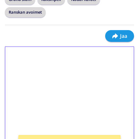
Ranskan avoimet
Jaa
1€ = 10€ arvosta
ilmaiskierroksia ilman
kierrätystä!
Talleta 1€
Saat heti 50 ilmaiskierrosta Tuohi 1000 -
peliin (arvo 0,20€ per kierros)!
Ei kierrätysvaatimusta!