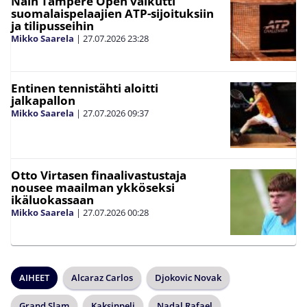
Näin Tampere Open vaikutti
suomalaispelaajien ATP-sijoituksiin
ja tilipusseihin
Mikko Saarela
|
27.07.2026
23:28
Entinen tennistähti aloitti
jalkapallon
Mikko Saarela
|
27.07.2026
09:37
Otto Virtasen finaalivastustaja
nousee maailman ykköseksi
ikäluokassaan
Mikko Saarela
|
27.07.2026
00:28
AIHEET
Alcaraz Carlos
Djokovic Novak
Grand Slam
Kaksinpeli
Nadal Rafael