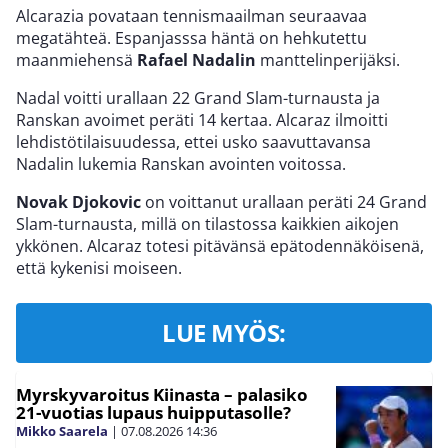
Alcarazia povataan tennismaailman seuraavaa
megatähteä. Espanjasssa häntä on hehkutettu
maanmiehensä
Rafael Nadalin
manttelinperijäksi.
Nadal voitti urallaan 22 Grand Slam-turnausta ja
Ranskan avoimet peräti 14 kertaa. Alcaraz ilmoitti
lehdistötilaisuudessa, ettei usko saavuttavansa
Nadalin lukemia Ranskan avointen voitossa.
Novak Djokovic
on voittanut urallaan peräti 24 Grand
Slam-turnausta, millä on tilastossa kaikkien aikojen
ykkönen. Alcaraz totesi pitävänsä epätodennäköisenä,
että kykenisi moiseen.
LUE MYÖS:
Myrskyvaroitus Kiinasta – palasiko
21-vuotias lupaus huipputasolle?
Mikko Saarela
|
07.08.2026
14:36