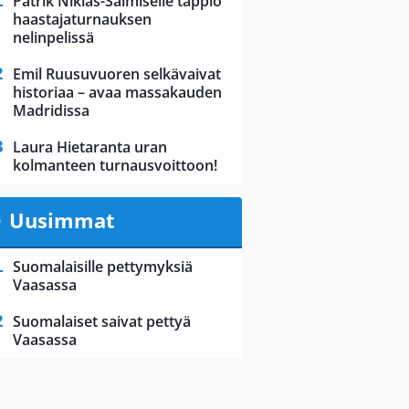
Patrik Niklas-Salmiselle tappio
haastajaturnauksen
nelinpelissä
Emil Ruusuvuoren selkävaivat
historiaa – avaa massakauden
Madridissa
Laura Hietaranta uran
kolmanteen turnausvoittoon!
Uusimmat
Suomalaisille pettymyksiä
Vaasassa
Suomalaiset saivat pettyä
Vaasassa