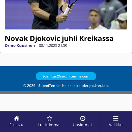
Novak Djokovic juhli Kreikassa
Osmo Kuusinen
|
08.11.2025
21:59
toimitus@suomitennis.com
© 2026 - SuomiTennis. Kaikki oikeudet pidätetään.
Etusivu
Luetuimmat
Uusimmat
Valikko