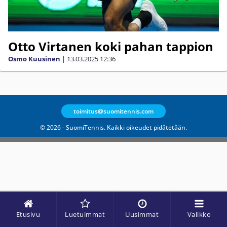
Otto Virtanen koki pahan tappion
Osmo Kuusinen
|
13.03.2025
12:36
toimitus@suomitennis.com
© 2026 - SuomiTennis. Kaikki oikeudet pidätetään.
Etusivu
Luetuimmat
Uusimmat
Valikko