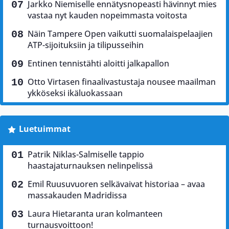
Jarkko Niemiselle ennätysnopeasti hävinnyt mies
vastaa nyt kauden nopeimmasta voitosta
Näin Tampere Open vaikutti suomalaispelaajien
ATP-sijoituksiin ja tilipusseihin
Entinen tennistähti aloitti jalkapallon
Otto Virtasen finaalivastustaja nousee maailman
ykköseksi ikäluokassaan
Luetuimmat
Patrik Niklas-Salmiselle tappio
haastajaturnauksen nelinpelissä
Emil Ruusuvuoren selkävaivat historiaa – avaa
massakauden Madridissa
Laura Hietaranta uran kolmanteen
turnausvoittoon!