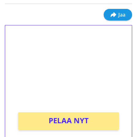
Jaa
1€ = 10€ arvosta
ilmaiskierroksia ilman
kierrätystä!
Talleta 1€
Saat heti 50 ilmaiskierrosta Tuohi 1000 -
peliin (arvo 0,20€ per kierros)!
Ei kierrätysvaatimusta!
PELAA NYT