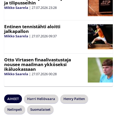
ja tilipusseihin
Mikko Saarela
|
27.07.2026
23:28
Entinen tennistähti aloitti
jalkapallon
Mikko Saarela
|
27.07.2026
09:37
Otto Virtasen finaalivastustaja
nousee maailman ykköseksi
ikäluokassaan
Mikko Saarela
|
27.07.2026
00:28
AIHEET
Harri Heliövaara
Henry Patten
Nelinpeli
Suomalaiset