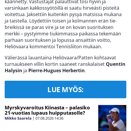
käännetty. Vastustajat palauttivat tosi hyvin ja
varsinkaan kakkossyötöillä ei saatu hirveästi pisteitä
voitettua. Jaksettiin kuitenkin pysyä matsissa mukana
ja taistella. Löydettiin toisen ja kolmannen erän tie-
breikissä se paras vire ja se on kovan suorituksen
merkki – pystyimme tiukimmassa paikassa tekemään
parhaan suorituksen ja lopussa ansaittiin voitto,
Heliövaara kommentoi Tennisliiton mukaan.
Välierässä lauantaina Heliövaara/Patten kohtaavat
turnaukseen villin kortin saaneet ranskalaiset
Quentin
Halysin
ja
Pierre-Hugues Herbertin
.
LUE MYÖS:
Myrskyvaroitus Kiinasta – palasiko
21-vuotias lupaus huipputasolle?
Mikko Saarela
|
07.08.2026
14:36