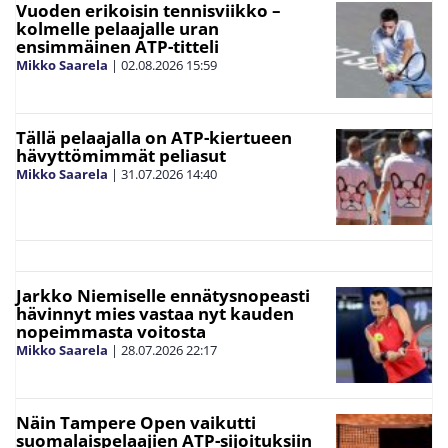
Vuoden erikoisin tennisviikko –
kolmelle pelaajalle uran
ensimmäinen ATP-titteli
Mikko Saarela
|
02.08.2026
15:59
Tällä pelaajalla on ATP-kiertueen
hävyttömimmät peliasut
Mikko Saarela
|
31.07.2026
14:40
Jarkko Niemiselle ennätysnopeasti
hävinnyt mies vastaa nyt kauden
nopeimmasta voitosta
Mikko Saarela
|
28.07.2026
22:17
Näin Tampere Open vaikutti
suomalaispelaajien ATP-sijoituksiin