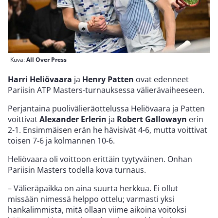
Kuva:
All Over Press
Harri Heliövaara
ja
Henry Patten
ovat edenneet
Pariisin ATP Masters-turnauksessa välierävaiheeseen.
Perjantaina puolivälieräottelussa Heliövaara ja Patten
voittivat
Alexander Erlerin
ja
Robert Gallowayn
erin
2-1. Ensimmäisen erän he hävisivät 4-6, mutta voittivat
toisen 7-6 ja kolmannen 10-6.
Heliövaara oli voittoon erittäin tyytyväinen. Onhan
Pariisin Masters todella kova turnaus.
– Välieräpaikka on aina suurta herkkua. Ei ollut
missään nimessä helppo ottelu; varmasti yksi
hankalimmista, mitä ollaan viime aikoina voitoksi