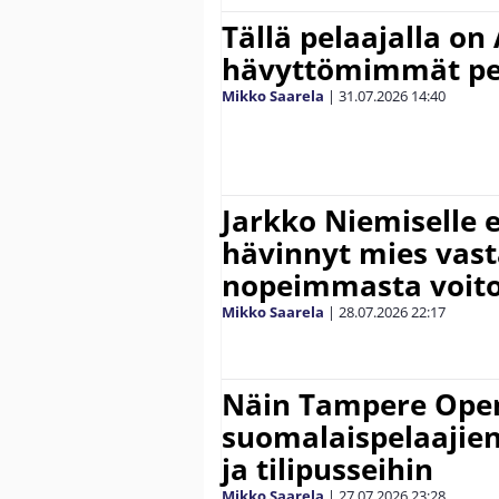
Tällä pelaajalla on
hävyttömimmät pe
Mikko Saarela
|
31.07.2026
14:40
Jarkko Niemiselle 
hävinnyt mies vas
nopeimmasta voit
Mikko Saarela
|
28.07.2026
22:17
Näin Tampere Open
suomalaispelaajien
ja tilipusseihin
Mikko Saarela
|
27.07.2026
23:28