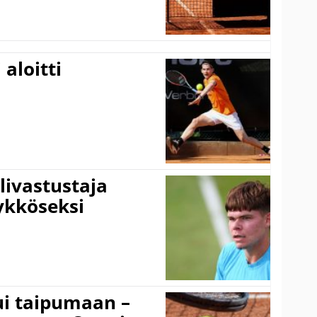
aloitti
livastustaja
ykköseksi
ui taipumaan –