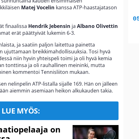
i sunnuntaina kauden ensimmäisen
ekkiläisen
Matej Vocelin
kanssa ATP-haastajatason
ät finaalissa
Hendrik Jebensin
ja
Albano Olivettin
at erät päättyivät lukemin 6-3.
aista, ja saatiin paljon laitettua painetta
tiin ujuttamaan breikkimahdollisuuksia. Tosi hyvä
hdessä niin hyvin yhteispeli toimi ja oli hyvä kemia
 tonttinsa ja oli rauhallinen meininki, mutta
lminen kommentoi Tennisliiton mukaan.
n nelinpelin ATP-listalla sijalle 169. Hän on jälleen
ään aiemmin asemiaan heikon alkukauden takia.
LUE MYÖS:
aatiopelaaja on
ssa