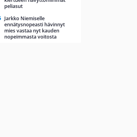
kiertueen hävyttömimmät
peliasut
Jarkko Niemiselle
ennätysnopeasti hävinnyt
mies vastaa nyt kauden
nopeimmasta voitosta