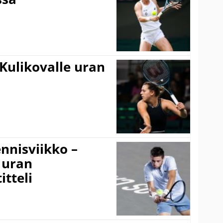
Kulikovalle uran
nnisviikko –
 uran
tteli