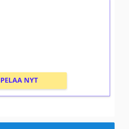
ilmaiskierroksia ilman
osta Tuohi 1000 -peliin (arvo 0,20€ per
PELAA NYT