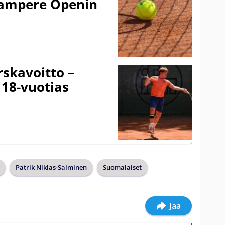
 Tampere Openin
rskavoitto –
 18-vuotias
Patrik Niklas-Salminen
Suomalaiset
Jaa