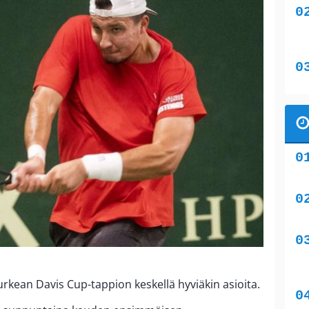
urkean Davis Cup-tappion keskellä hyviäkin asioita.