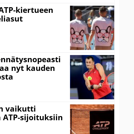
 ATP-kiertueen
liasut
ennätysnopeasti
taa nyt kauden
osta
 vaikutti
 ATP-sijoituksiin