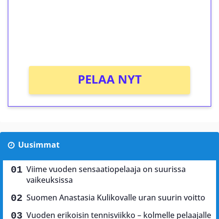
Saat heti 50 ilmaiskierrosta Tuohi 1000 -
peliin (arvo 0,20€ per kierros)!
Ei kierrätysvaatimusta!
PELAA NYT
Uusimmat
Viime vuoden sensaatiopelaaja on suurissa
vaikeuksissa
Suomen Anastasia Kulikovalle uran suurin voitto
Vuoden erikoisin tennisviikko – kolmelle pelaajalle