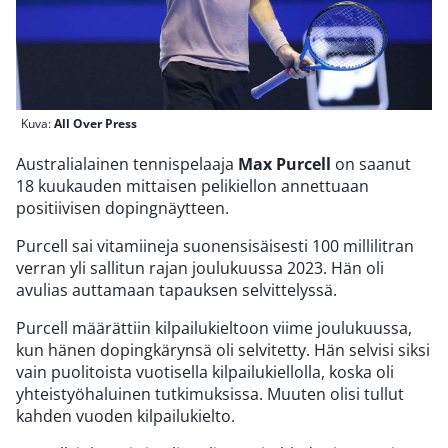
Kuva:
All Over Press
Australialainen tennispelaaja
Max Purcell
on saanut
18 kuukauden mittaisen pelikiellon annettuaan
positiivisen dopingnäytteen.
Purcell sai vitamiineja suonensisäisesti 100 millilitran
verran yli sallitun rajan joulukuussa 2023. Hän oli
avulias auttamaan tapauksen selvittelyssä.
Purcell määrättiin kilpailukieltoon viime joulukuussa,
kun hänen dopingkärynsä oli selvitetty. Hän selvisi siksi
vain puolitoista vuotisella kilpailukiellolla, koska oli
yhteistyöhaluinen tutkimuksissa. Muuten olisi tullut
kahden vuoden kilpailukielto.