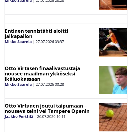
Mikko Saarela
|
27.07.2026
23:28
Entinen tennistähti aloitti
jalkapallon
Mikko Saarela
|
27.07.2026
09:37
Otto Virtasen finaalivastustaja
nousee maailman ykköseksi
ikäluokassaan
Mikko Saarela
|
27.07.2026
00:28
Otto Virtanen joutui taipumaan –
nouseva teini vei Tampere Openin
Jaakko Perttilä
|
26.07.2026
16:11