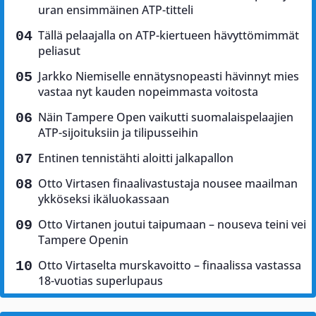
uran ensimmäinen ATP-titteli
Tällä pelaajalla on ATP-kiertueen hävyttömimmät
peliasut
Jarkko Niemiselle ennätysnopeasti hävinnyt mies
vastaa nyt kauden nopeimmasta voitosta
Näin Tampere Open vaikutti suomalaispelaajien
ATP-sijoituksiin ja tilipusseihin
Entinen tennistähti aloitti jalkapallon
Otto Virtasen finaalivastustaja nousee maailman
ykköseksi ikäluokassaan
Otto Virtanen joutui taipumaan – nouseva teini vei
Tampere Openin
Otto Virtaselta murskavoitto – finaalissa vastassa
18-vuotias superlupaus