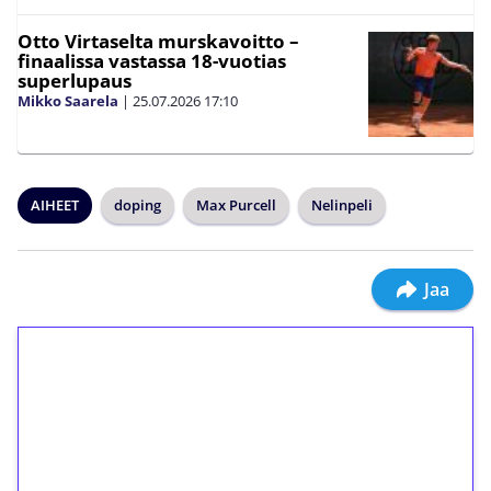
Otto Virtaselta murskavoitto –
finaalissa vastassa 18-vuotias
superlupaus
Mikko Saarela
|
25.07.2026
17:10
AIHEET
doping
Max Purcell
Nelinpeli
Jaa
1€ = 10€ arvosta
ilmaiskierroksia ilman
kierrätystä!
Talleta 1€