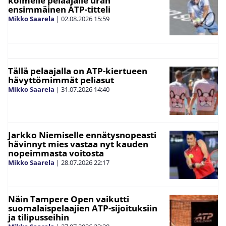
kolmelle pelaajalle uran
ensimmäinen ATP-titteli
Mikko Saarela
|
02.08.2026
15:59
Tällä pelaajalla on ATP-kiertueen
hävyttömimmät peliasut
Mikko Saarela
|
31.07.2026
14:40
Jarkko Niemiselle ennätysnopeasti
hävinnyt mies vastaa nyt kauden
nopeimmasta voitosta
Mikko Saarela
|
28.07.2026
22:17
Näin Tampere Open vaikutti
suomalaispelaajien ATP-sijoituksiin
ja tilipusseihin