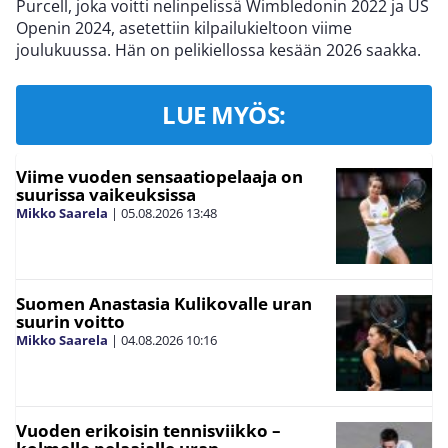
Purcell, joka voitti nelinpelissä Wimbledonin 2022 ja US
Openin 2024, asetettiin kilpailukieltoon viime
joulukuussa. Hän on pelikiellossa kesään 2026 saakka.
LUE MYÖS:
Viime vuoden sensaatiopelaaja on
suurissa vaikeuksissa
Mikko Saarela
|
05.08.2026
13:48
Suomen Anastasia Kulikovalle uran
suurin voitto
Mikko Saarela
|
04.08.2026
10:16
Vuoden erikoisin tennisviikko –