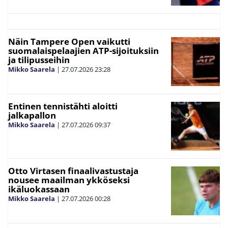
Näin Tampere Open vaikutti
suomalaispelaajien ATP-sijoituksiin
ja tilipusseihin
Mikko Saarela
|
27.07.2026
23:28
Entinen tennistähti aloitti
jalkapallon
Mikko Saarela
|
27.07.2026
09:37
Otto Virtasen finaalivastustaja
nousee maailman ykköseksi
ikäluokassaan
Mikko Saarela
|
27.07.2026
00:28