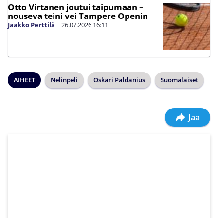
Otto Virtanen joutui taipumaan –
nouseva teini vei Tampere Openin
Jaakko Perttilä
|
26.07.2026
16:11
AIHEET
Nelinpeli
Oskari Paldanius
Suomalaiset
Jaa
1€ = 10€ arvosta
ilmaiskierroksia ilman
kierrätystä!
Talleta 1€