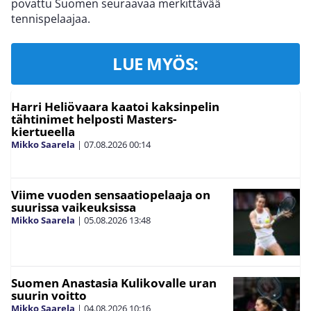
povattu Suomen seuraavaa merkittävää
tennispelaajaa.
LUE MYÖS:
Harri Heliövaara kaatoi kaksinpelin
tähtinimet helposti Masters-
kiertueella
Mikko Saarela
|
07.08.2026
00:14
Viime vuoden sensaatiopelaaja on
suurissa vaikeuksissa
Mikko Saarela
|
05.08.2026
13:48
Suomen Anastasia Kulikovalle uran
suurin voitto
Mikko Saarela
|
04.08.2026
10:16