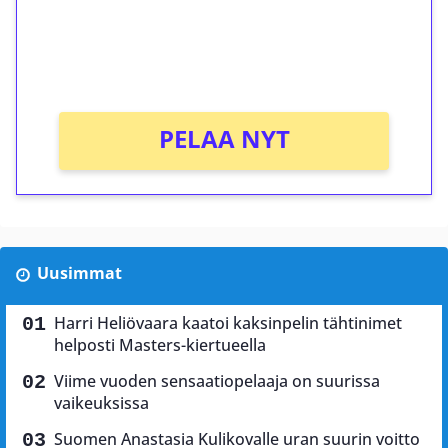
Saat heti 50 ilmaiskierrosta Tuohi 1000 -
peliin (arvo 0,20€ per kierros)!
Ei kierrätysvaatimusta!
PELAA NYT
Uusimmat
Harri Heliövaara kaatoi kaksinpelin tähtinimet
helposti Masters-kiertueella
Viime vuoden sensaatiopelaaja on suurissa
vaikeuksissa
Suomen Anastasia Kulikovalle uran suurin voitto