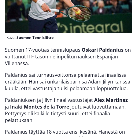
Kuva:
Suomen Tennisliitto
Suomen 17-vuotias tennislupaus
Oskari Paldanius
on
voittanut ITF-tason nelinpeliturnauksen Espanjan
Villenassa.
Paldanius sai turnausvoittonsa pelaamatta finaalissa
erääkään. Hän sai unkarilaisparinsa Adam Jillyn kanssa
kuulla, ettei vastustaja tulisi pelaamaan loppuottelua.
Paldaniuksen ja Jillyn finaalivastustajat
Alex Martinez
ja
Inaki Montes de la Torre
joutuivat luovuttamaan.
Pettymys oli kaikille tietysti suuri, ettei finaalia
pelattukaan.
Paldanius täyttää 18 vuotta ensi kesänä. Hänestä on