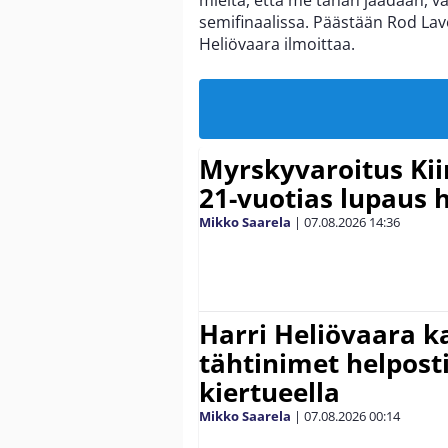
mieltä, että me tähän jäädään, va
semifinaalissa. Päästään Rod Lave
Heliövaara ilmoittaa.
Myrskyvaroitus Kii
21-vuotias lupaus 
Mikko Saarela
|
07.08.2026
14:36
Harri Heliövaara k
tähtinimet helpost
kiertueella
Mikko Saarela
|
07.08.2026
00:14