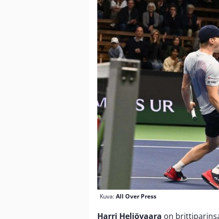
Kuva:
All Over Press
Harri Heliövaara
on brittiparin