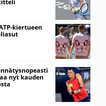
tteli
 ATP-kiertueen
liasut
ennätysnopeasti
taa nyt kauden
osta