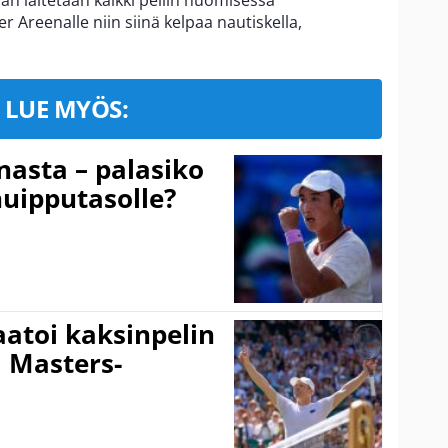
an laitetaan kaikki peliin huomisessa
r Areenalle niin siinä kelpaa nautiskella,
LUE MYÖS:
nasta – palasiko
huipputasolle?
aatoi kaksinpelin
i Masters-