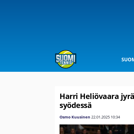
SUOM
Harri Heliövaara jyrä
syödessä
Osmo Kuusinen
22.01.2025
10:34