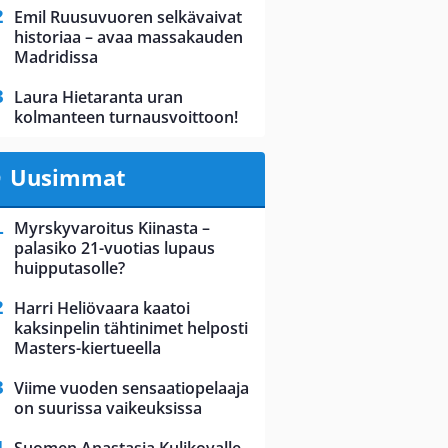
Emil Ruusuvuoren selkävaivat
historiaa – avaa massakauden
Madridissa
Laura Hietaranta uran
kolmanteen turnausvoittoon!
Uusimmat
Myrskyvaroitus Kiinasta –
palasiko 21-vuotias lupaus
huipputasolle?
Harri Heliövaara kaatoi
kaksinpelin tähtinimet helposti
Masters-kiertueella
Viime vuoden sensaatiopelaaja
on suurissa vaikeuksissa