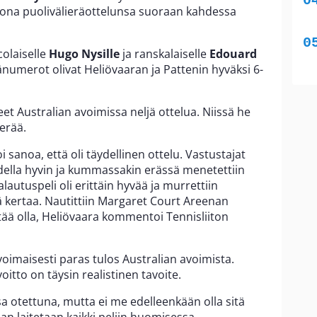
ikkona puolivälieräottelunsa suoraan kahdessa
colaiselle
Hugo Nysille
ja ranskalaiselle
Edouard
ränumerot olivat Heliövaaran ja Pattenin hyväksi 6-
et Australian avoimissa neljä ottelua. Niissä he
erää.
 sanoa, että oli täydellinen ottelu. Vastustajat
ella hyvin ja kummassakin erässä menetettiin
lautuspeli oli erittäin hyvää ja murrettiin
ä kertaa. Nautittiin Margaret Court Areenan
itää olla, Heliövaara kommentoi Tennisliiton
ivoimaisesti paras tulos Australian avoimista.
oitto on täysin realistinen tavoite.
sa otettuna, mutta ei me edelleenkään olla sitä