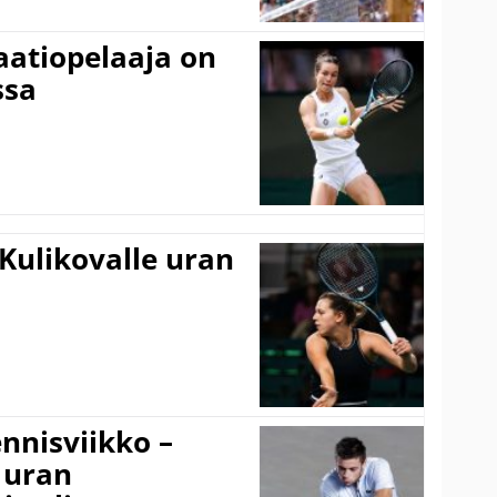
aatiopelaaja on
ssa
Kulikovalle uran
nnisviikko –
 uran