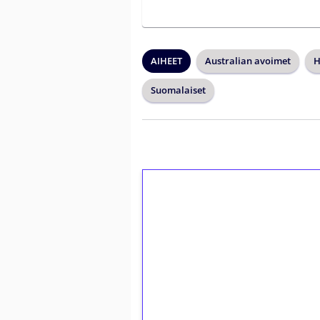
AIHEET
Australian avoimet
H
Suomalaiset
1€ = 10€ arvosta 
kierrätystä!
Talleta 1€
Saat heti 50 ilmaiskierr
kierros)!