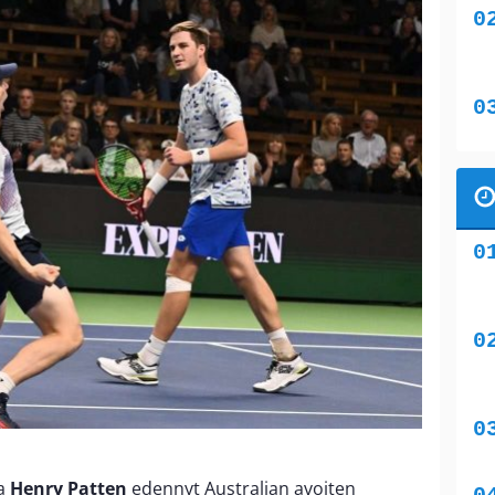
sa
Henry Patten
edennyt Australian avoiten