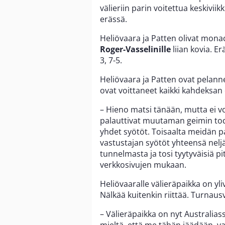
välieriin parin voitettua keskivi
erässä.
Heliövaara ja Patten olivat mona
Roger-Vasselinille
liian kovia. E
3, 7-5.
Heliövaara ja Patten ovat pelanne
ovat voittaneet kaikki kahdeksan 
– Hieno matsi tänään, mutta ei voi
palauttivat muutaman geimin tod
yhdet syötöt. Toisaalta meidän pa
vastustajan syötöt yhteensä nelj
tunnelmasta ja tosi tyytyväisiä p
verkkosivujen mukaan.
Heliövaaralle välieräpaikka on yl
Nälkää kuitenkin riittää. Turnausv
– Välieräpaikka on nyt Australias