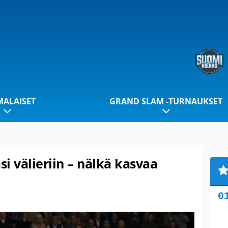
ALAISET
GRAND SLAM -TURNAUKSET
si välieriin – nälkä kasvaa