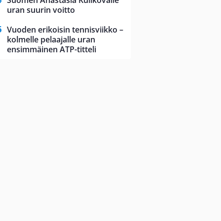
Suomen Anastasia Kulikovalle
uran suurin voitto
Vuoden erikoisin tennisviikko –
kolmelle pelaajalle uran
ensimmäinen ATP-titteli