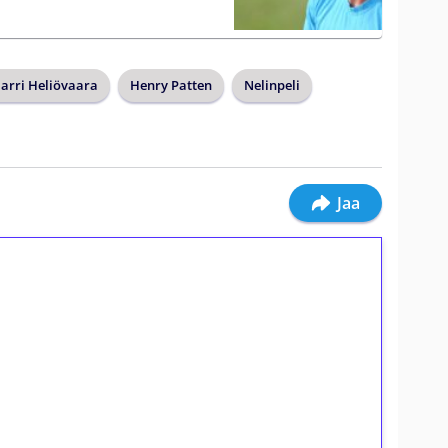
arri Heliövaara
Henry Patten
Nelinpeli
Jaa
ilmaiskierroksia ilman
osta Tuohi 1000 -peliin (arvo 0,20€ per