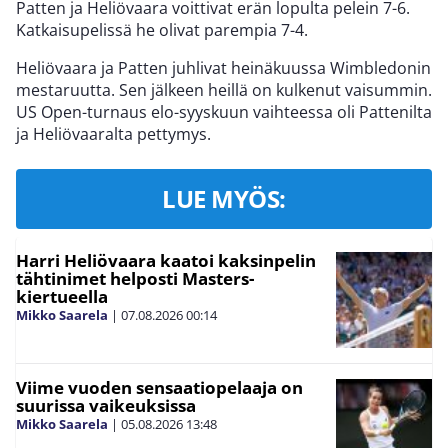
Patten ja Heliövaara voittivat erän lopulta pelein 7-6.
Katkaisupelissä he olivat parempia 7-4.
Heliövaara ja Patten juhlivat heinäkuussa Wimbledonin
mestaruutta. Sen jälkeen heillä on kulkenut vaisummin.
US Open-turnaus elo-syyskuun vaihteessa oli Pattenilta
ja Heliövaaralta pettymys.
LUE MYÖS:
Harri Heliövaara kaatoi kaksinpelin
tähtinimet helposti Masters-
kiertueella
Mikko Saarela
|
07.08.2026
00:14
Viime vuoden sensaatiopelaaja on
suurissa vaikeuksissa
Mikko Saarela
|
05.08.2026
13:48