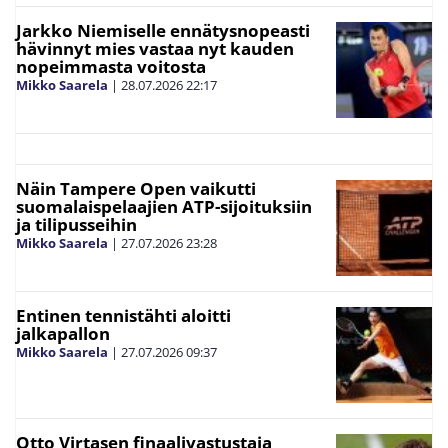
Jarkko Niemiselle ennätysnopeasti
hävinnyt mies vastaa nyt kauden
nopeimmasta voitosta
Mikko Saarela
|
28.07.2026
22:17
Näin Tampere Open vaikutti
suomalaispelaajien ATP-sijoituksiin
ja tilipusseihin
Mikko Saarela
|
27.07.2026
23:28
Entinen tennistähti aloitti
jalkapallon
Mikko Saarela
|
27.07.2026
09:37
Otto Virtasen finaalivastustaja