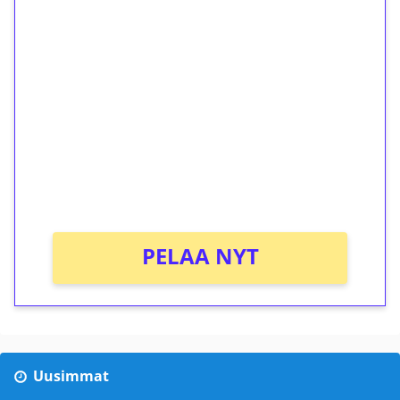
1€ = 10€ arvosta
ilmaiskierroksia ilman
kierrätystä!
Talleta 1€
Saat heti 50 ilmaiskierrosta Tuohi 1000 -
peliin (arvo 0,20€ per kierros)!
Ei kierrätysvaatimusta!
PELAA NYT
Uusimmat