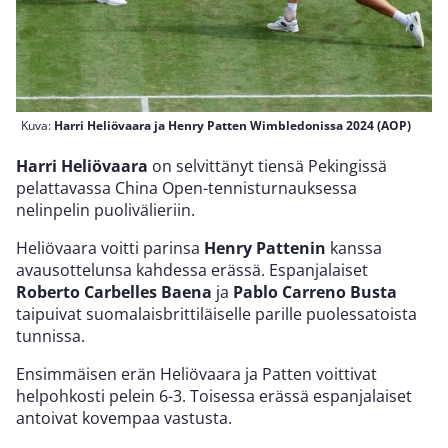
Kuva:
Harri Heliövaara ja Henry Patten Wimbledonissa 2024 (AOP)
Harri Heliövaara
on selvittänyt tiensä Pekingissä
pelattavassa China Open-tennisturnauksessa
nelinpelin puolivälieriin.
Heliövaara voitti parinsa
Henry Pattenin
kanssa
avausottelunsa kahdessa erässä. Espanjalaiset
Roberto Carbelles Baena
ja
Pablo Carreno Busta
taipuivat suomalaisbrittiläiselle parille puolessatoista
tunnissa.
Ensimmäisen erän Heliövaara ja Patten voittivat
helpohkosti pelein 6-3. Toisessa erässä espanjalaiset
antoivat kovempaa vastusta.