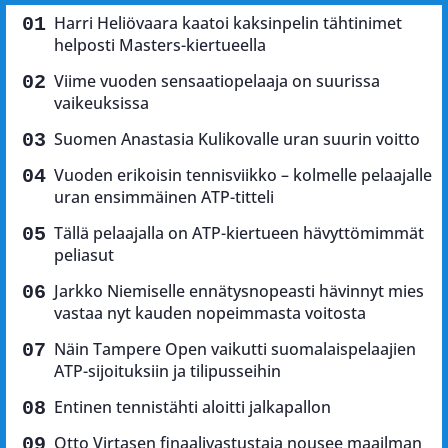
Harri Heliövaara kaatoi kaksinpelin tähtinimet
helposti Masters-kiertueella
Viime vuoden sensaatiopelaaja on suurissa
vaikeuksissa
Suomen Anastasia Kulikovalle uran suurin voitto
Vuoden erikoisin tennisviikko – kolmelle pelaajalle
uran ensimmäinen ATP-titteli
Tällä pelaajalla on ATP-kiertueen hävyttömimmät
peliasut
Jarkko Niemiselle ennätysnopeasti hävinnyt mies
vastaa nyt kauden nopeimmasta voitosta
Näin Tampere Open vaikutti suomalaispelaajien
ATP-sijoituksiin ja tilipusseihin
Entinen tennistähti aloitti jalkapallon
Otto Virtasen finaalivastustaja nousee maailman