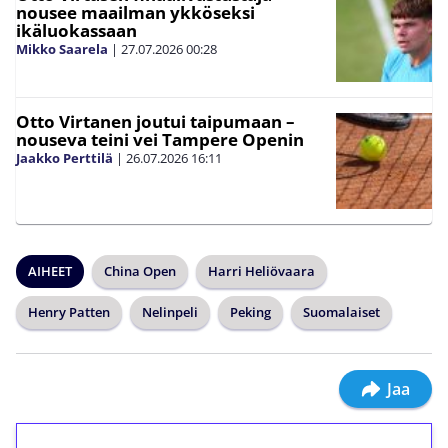
nousee maailman ykköseksi
ikäluokassaan
Mikko Saarela
|
27.07.2026
00:28
Otto Virtanen joutui taipumaan –
nouseva teini vei Tampere Openin
Jaakko Perttilä
|
26.07.2026
16:11
AIHEET
China Open
Harri Heliövaara
Henry Patten
Nelinpeli
Peking
Suomalaiset
Jaa