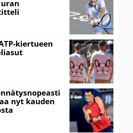
 uran
tteli
 ATP-kiertueen
liasut
ennätysnopeasti
taa nyt kauden
osta