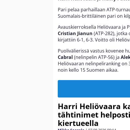
Pari pelaa parhaillaan ATP-turn
Suomalais-brittiläinen pari on kil
Avauskierroksella Heliövaara ja 
Cristian Jianun
(ATP-282), jotka 
kirjattiin 6-1, 6-3. Voitto oli Heli
Puolivälierissä vastus kovenee h
Cabral
(nelinpelin ATP-56) ja
Ale
Heliövaaran nelinpeliranking on 3
noin kello 15 Suomen aikaa.
Harri Heliövaara k
tähtinimet helpost
kiertueella