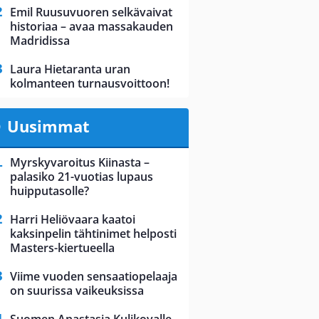
Emil Ruusuvuoren selkävaivat
historiaa – avaa massakauden
Madridissa
Laura Hietaranta uran
kolmanteen turnausvoittoon!
Uusimmat
Myrskyvaroitus Kiinasta –
palasiko 21-vuotias lupaus
huipputasolle?
Harri Heliövaara kaatoi
kaksinpelin tähtinimet helposti
Masters-kiertueella
Viime vuoden sensaatiopelaaja
on suurissa vaikeuksissa