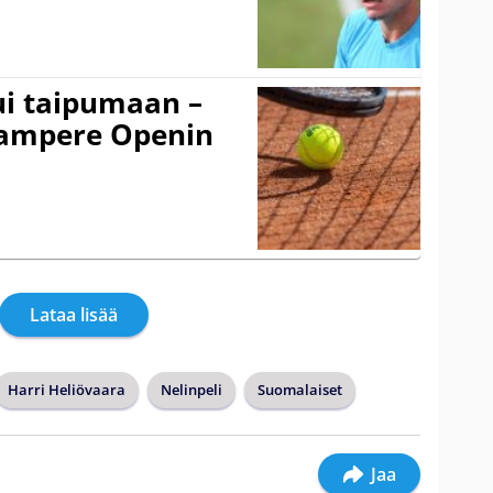
ui taipumaan –
 Tampere Openin
Lataa lisää
Harri Heliövaara
Nelinpeli
Suomalaiset
Jaa