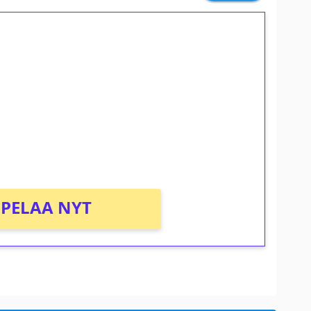
ilmaiskierroksia ilman
osta Tuohi 1000 -peliin (arvo 0,20€ per
PELAA NYT