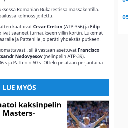
auksessa Romanian Bukarestissa massakentillä.
pailussa kolmossijoitettu.
Patten kaatoivat
Cezar Cretun
(ATP-356) ja
Filip
olivat saaneet turnaukseen villin kortin. Lukemat
övaaralle ja Pattenille jo peräti yhdeksäs putkeen.
uomattavasti, sillä vastaan asettuvat
Francisco
ksandr Nedovyesov
(nelinpelin ATP-39).
6:s ja Pattenin 60:s. Ottelu pelataan perjantaina
LUE MYÖS
aatoi kaksinpelin
i Masters-