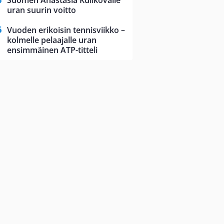
Suomen Anastasia Kulikovalle
uran suurin voitto
Vuoden erikoisin tennisviikko –
kolmelle pelaajalle uran
ensimmäinen ATP-titteli