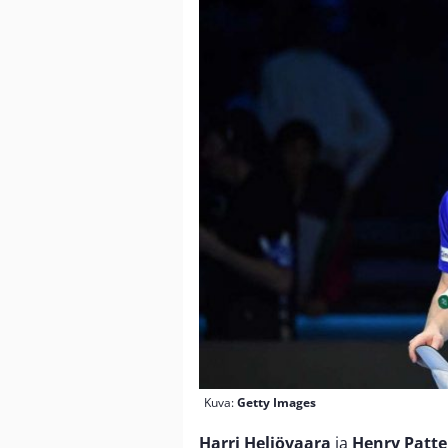
Kuva:
Getty Images
Harri Heliövaara
ja
Henry Patt