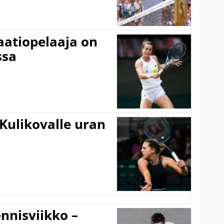
aatiopelaaja on
ssa
Kulikovalle uran
nnisviikko –