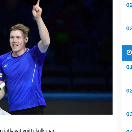
en
jatkavat voittokulkuaan.