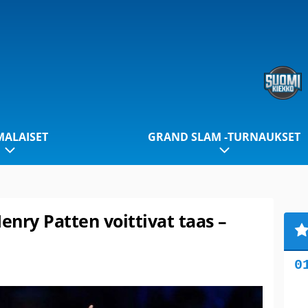
ALAISET
GRAND SLAM -TURNAUKSET
enry Patten voittivat taas –